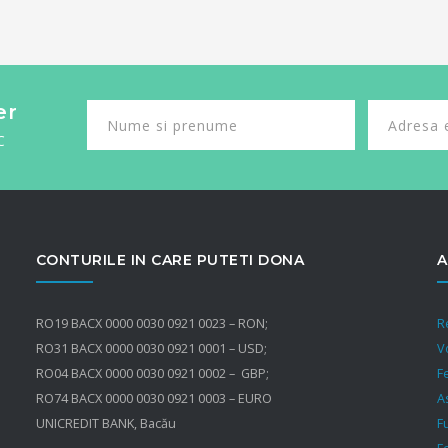
er
C
CONTURILE IN CARE PUTETI DONA
A
RO19 BACX 0000 0030 0921 0023 – RON;
R
RO31 BACX 0000 0030 0921 0001 – USD;
V
RO04 BACX 0000 0030 0921 0002 – GBP;
F
RO74 BACX 0000 0030 0921 0003 – EURO
A
UNICREDIT BANK, Bacău
F