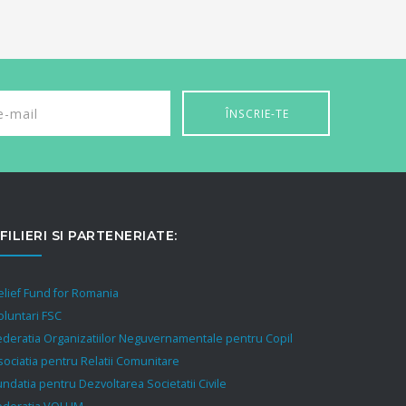
FILIERI SI PARTENERIATE:
elief Fund for Romania
oluntari FSC
ederatia Organizatiilor Neguvernamentale pentru Copil
sociatia pentru Relatii Comunitare
undatia pentru Dezvoltarea Societatii Civile