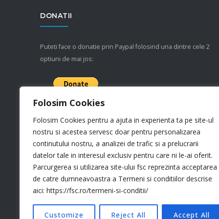
DONATII
Puteti face o donatie prin Paypal folosind una dintre cele 2
optiuni de mai jos:
Folosim Cookies
Folosim Cookies pentru a ajuta in experienta ta pe site-ul
Donatie lunara:
nostru si acestea servesc doar pentru personalizarea
continutului nostru, a analizei de trafic si a prelucrarii
datelor tale in interesul exclusiv pentru care ni le-ai oferit.
Parcurgerea si utilizarea site-ului fsc reprezinta acceptarea
de catre dumneavoastra a Termeni si conditiilor descrise
aici: https://fsc.ro/termeni-si-conditii/
Customize
Reject All
Accept All