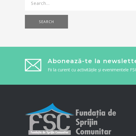
SEARCH
Abonează-te la newslett
Fii la curent cu activitățile și evenimentele FS