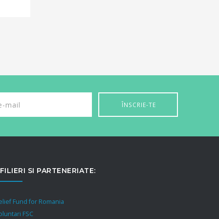
FILIERI SI PARTENERIATE:
elief Fund for Romania
oluntari FSC