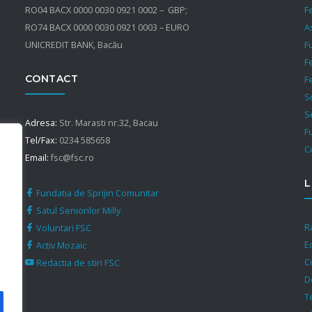
RO04 BACX 0000 0030 0921 0002 – GBP;
F
RO74 BACX 0000 0030 0921 0003 – EURO
A
UNICREDIT BANK, Bacău
F
F
CONTACT
F
S
S
Adresa:
Str. Marasti nr.32, Bacau
F
Tel/Fax:
0234 585658
C
Email:
fsc@fsc.ro
L
Fundatia de Sprijin Comunitar
Satul Seniorilor Milly
R
Voluntari FSC
E
Activ Mozaic
C
Redactia de stiri FSC
D
T