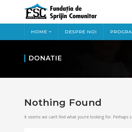
HOME
DESPRE NOI
PROGR
DONATIE
Nothing Found
It seems we can’t find what you’re looking for. Perhaps s