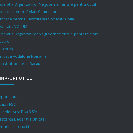
ederatia Organizatiilor Neguvernamentale pentru Copil
sociatia pentru Relatii Comunitare
undatia pentru Dezvoltarea Societatii Civile
ederatia VOLUM
ederatia Organizatiilor Neguvernamentale pentru Servicii
ociale
enioriNet
undatia Vodafone Romania
onsiliul Judetean Bacau
INK-URI UTILE
aport anual
chipa FSC
ompleteaza Fisa 3,5%
escarca Declaratia Unica PF
ermeni si conditii