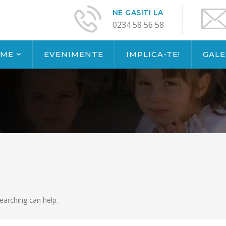
NE GASITI LA
0234 58 56 58
AME
EVENIMENTE
IMPLICA-TE!
GALE
earching can help.