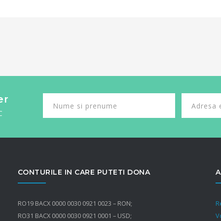
er
C
CONTURILE IN CARE PUTETI DONA
A
RO19 BACX 0000 0030 0921 0023 – RON;
R
RO31 BACX 0000 0030 0921 0001 – USD;
V