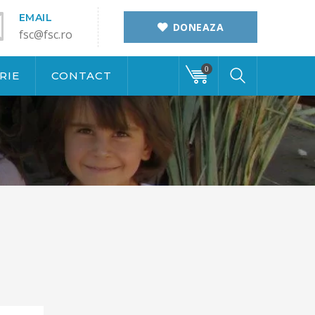
EMAIL
DONEAZA
fsc@fsc.ro
0
RIE
CONTACT