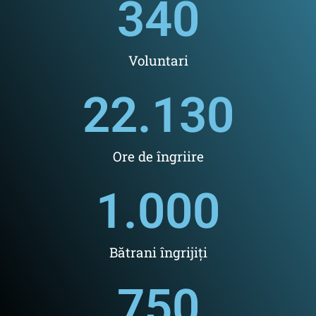
340
Voluntari
22.130
Ore de îngriire
1.000
Bătrani îngrijiți
750