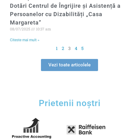
Dotări Centrul de Îngrijire și Asistență a
Persoanelor cu Dizabilități „Casa
Margareta”
08/07/2025
10:37 am
Citeste mai mult »
1
2
3
4
5
Vezi toate articolele
Prietenii noștri