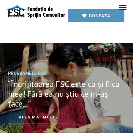
DONEAZA
PROGRAMELE FSC
“Îngrijitoarea FSC este ca și fiica
mea! Fără ea nu știu ce m-aș
face…”
AFLA MAI MULTE