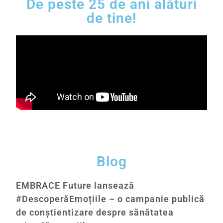
De peste 25 de ani alături
de tine!
Blog
EMBRACE Future lansează
#DescoperăEmoțiile – o campanie publică
de conștientizare despre sănătatea